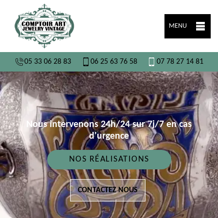
MENU
05 33 06 28 83
06 25 63 76 58
07 78 27 14 81
Nous intervenons 24h/24 sur 7j/7 en cas
d'urgence
NOS RÉALISATIONS
CONTACTEZ NOUS