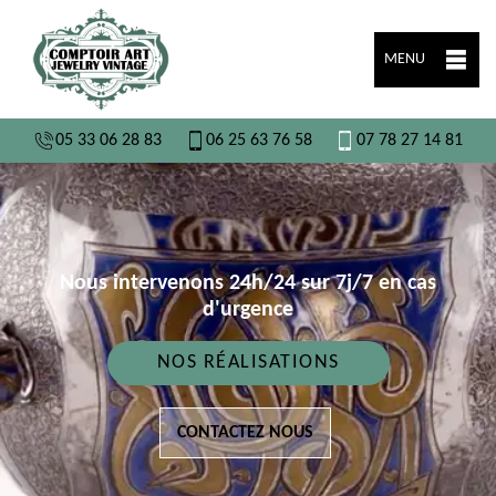
MENU
05 33 06 28 83
06 25 63 76 58
07 78 27 14 81
Nous intervenons 24h/24 sur 7j/7 en cas
d'urgence
NOS RÉALISATIONS
CONTACTEZ NOUS