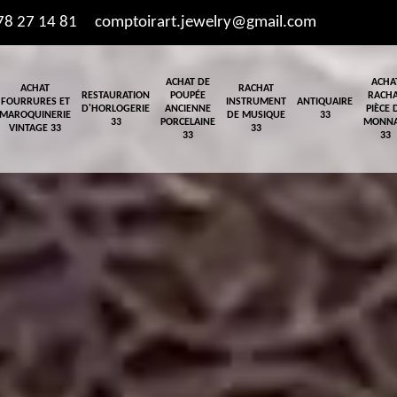
78 27 14 81
comptoirart.jewelry@gmail.com
ACHAT DE
ACHA
ACHAT
RACHAT
RESTAURATION
POUPÉE
RACH
FOURRURES ET
INSTRUMENT
ANTIQUAIRE
D'HORLOGERIE
ANCIENNE
PIÈCE 
MAROQUINERIE
DE MUSIQUE
33
33
PORCELAINE
MONNA
VINTAGE 33
33
33
33