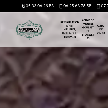
05 33 06 28 83
06 25 63 76 58
07 
ACHAT DE
RESTAURATION
MONTRE
D'ART
ACHAT
GOUSSET
MEUBLES,
DE
ET
TABLEAUX ET
VIN 33
BRACELET
BIJOUX 33
33