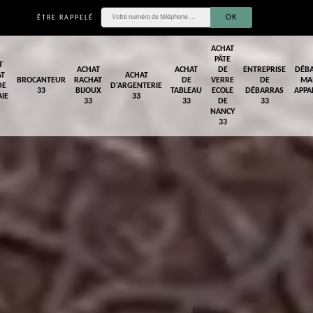
ÊTRE RAPPELÉ
ACHAT
PÂTE
T
ACHAT
ACHAT
DE
ENTREPRISE
DÉB
AT
ACHAT
BROCANTEUR
RACHAT
DE
VERRE
DE
MA
DE
D'ARGENTERIE
33
BIJOUX
TABLEAU
ECOLE
DÉBARRAS
APPA
IE
33
33
33
DE
33
NANCY
33