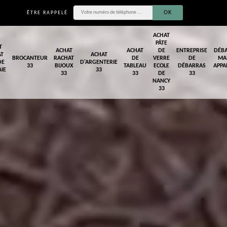
ÊTRE RAPPELÉ
ACHAT
PÂTE
T
ACHAT
ACHAT
DE
ENTREPRISE
DÉB
AT
ACHAT
BROCANTEUR
RACHAT
DE
VERRE
DE
MA
DE
D'ARGENTERIE
33
BIJOUX
TABLEAU
ECOLE
DÉBARRAS
APPA
IE
33
33
33
DE
33
NANCY
33