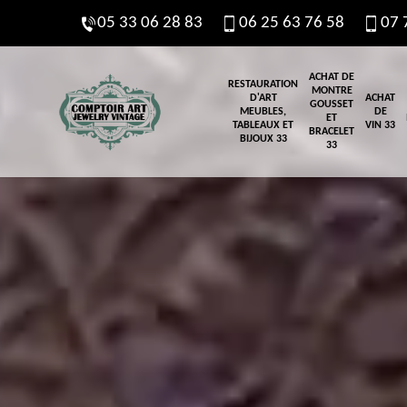
05 33 06 28 83
06 25 63 76 58
07 
ACHAT DE
RESTAURATION
MONTRE
D'ART
ACHAT
GOUSSET
MEUBLES,
DE
ET
TABLEAUX ET
VIN 33
BRACELET
BIJOUX 33
33