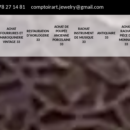
78 27 14 81
comptoirart.jewelry@gmail.com
ACHAT DE
ACHA
ACHAT
RACHAT
RESTAURATION
POUPÉE
RACH
FOURRURES ET
INSTRUMENT
ANTIQUAIRE
D'HORLOGERIE
ANCIENNE
PIÈCE 
MAROQUINERIE
DE MUSIQUE
33
33
PORCELAINE
MONNA
VINTAGE 33
33
33
33