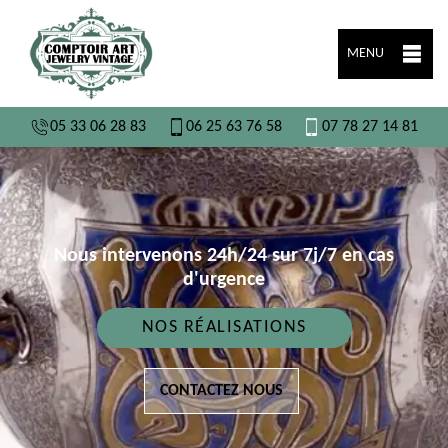
MENU
05 33 06 28 83
06 25 63 76 58
07 78 27 14 81
Nous intervenons 24h/24 sur 7j/7 en cas
d'urgence
NOS RÉALISATIONS
CONTACTEZ NOUS