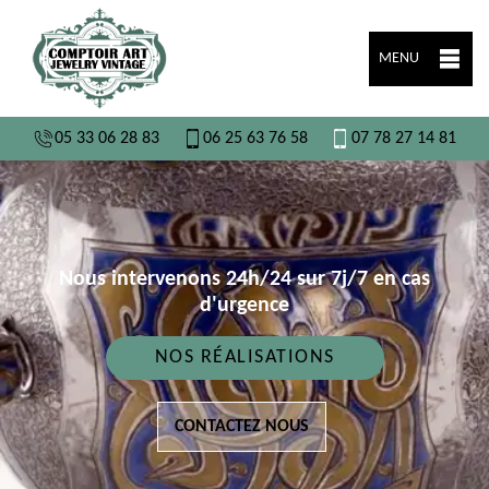
MENU
05 33 06 28 83
06 25 63 76 58
07 78 27 14 81
Nous intervenons 24h/24 sur 7j/7 en cas
d'urgence
NOS RÉALISATIONS
CONTACTEZ NOUS