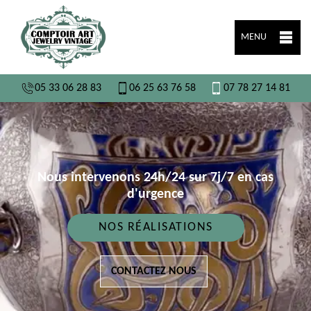
MENU
05 33 06 28 83
06 25 63 76 58
07 78 27 14 81
Nous intervenons 24h/24 sur 7j/7 en cas
d'urgence
NOS RÉALISATIONS
CONTACTEZ NOUS