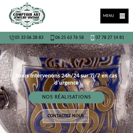
MENU
05 33 06 28 83
06 25 63 76 58
07 78 27 14 81
Nous intervenons 24h/24 sur 7j/7 en cas
d'urgence
NOS RÉALISATIONS
CONTACTEZ NOUS