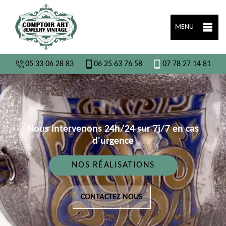
MENU
05 33 06 28 83
06 25 63 76 58
07 78 27 14 81
Nous intervenons 24h/24 sur 7j/7 en cas
d'urgence
NOS RÉALISATIONS
CONTACTEZ NOUS