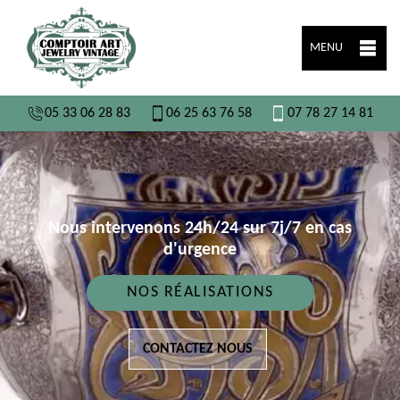
MENU
05 33 06 28 83
06 25 63 76 58
07 78 27 14 81
Nous intervenons 24h/24 sur 7j/7 en cas
d'urgence
NOS RÉALISATIONS
CONTACTEZ NOUS