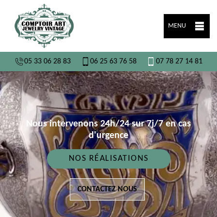
MENU
05 33 06 28 83
06 25 63 76 58
07 78 27 14 81
Nous intervenons 24h/24 sur 7j/7 en cas
d'urgence
NOS RÉALISATIONS
CONTACTEZ NOUS