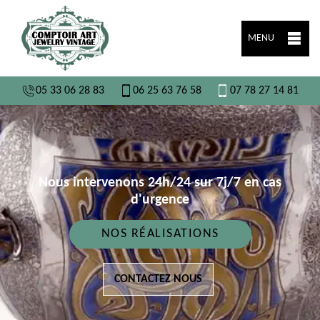
MENU
05 33 06 28 83
06 25 63 76 58
07 78 27 14 81
Nous intervenons 24h/24 sur 7j/7 en cas
d'urgence
NOS RÉALISATIONS
CONTACTEZ NOUS