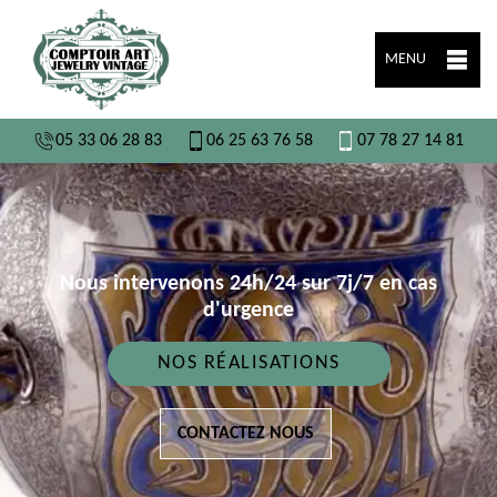
MENU
05 33 06 28 83
06 25 63 76 58
07 78 27 14 81
Nous intervenons 24h/24 sur 7j/7 en cas
d'urgence
NOS RÉALISATIONS
CONTACTEZ NOUS