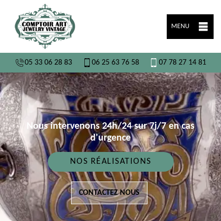
MENU
05 33 06 28 83
06 25 63 76 58
07 78 27 14 81
Nous intervenons 24h/24 sur 7j/7 en cas
d'urgence
NOS RÉALISATIONS
CONTACTEZ NOUS