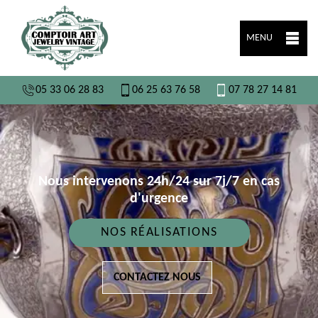
MENU
05 33 06 28 83
06 25 63 76 58
07 78 27 14 81
Nous intervenons 24h/24 sur 7j/7 en cas
d'urgence
NOS RÉALISATIONS
CONTACTEZ NOUS