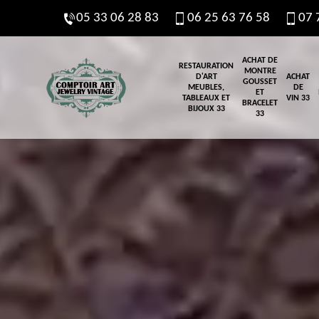
05 33 06 28 83
06 25 63 76 58
07 
ACHAT DE
RESTAURATION
MONTRE
D'ART
ACHAT
GOUSSET
MEUBLES,
DE
ET
TABLEAUX ET
VIN 33
BRACELET
BIJOUX 33
33