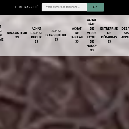
ÊTRE RAPPELÉ
ACHAT
PÂTE
T
ACHAT
ACHAT
DE
ENTREPRISE
DÉB
AT
ACHAT
BROCANTEUR
RACHAT
DE
VERRE
DE
MA
DE
D'ARGENTERIE
33
BIJOUX
TABLEAU
ECOLE
DÉBARRAS
APPA
IE
33
33
33
DE
33
NANCY
33