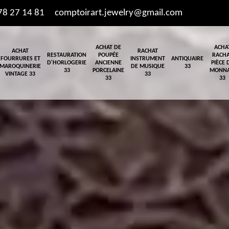
78 27 14 81
comptoirart.jewelry@gmail.com
ACHAT DE
ACHA
ACHAT
RACHAT
RESTAURATION
POUPÉE
RACH
FOURRURES ET
INSTRUMENT
ANTIQUAIRE
D'HORLOGERIE
ANCIENNE
PIÈCE 
MAROQUINERIE
DE MUSIQUE
33
33
PORCELAINE
MONNA
VINTAGE 33
33
33
33