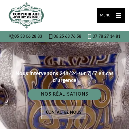
MENU
05 33 06 28 83
06 25 63 76 58
07 78 27 14 81
Nous intervenons 24h/24 sur 7j/7 en cas
d'urgence
NOS RÉALISATIONS
CONTACTEZ NOUS