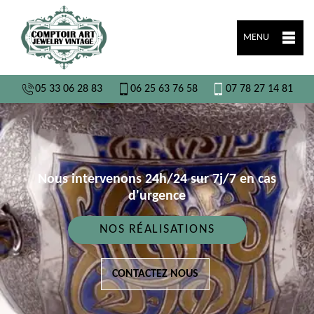
MENU
05 33 06 28 83
06 25 63 76 58
07 78 27 14 81
Nous intervenons 24h/24 sur 7j/7 en cas
d'urgence
NOS RÉALISATIONS
CONTACTEZ NOUS