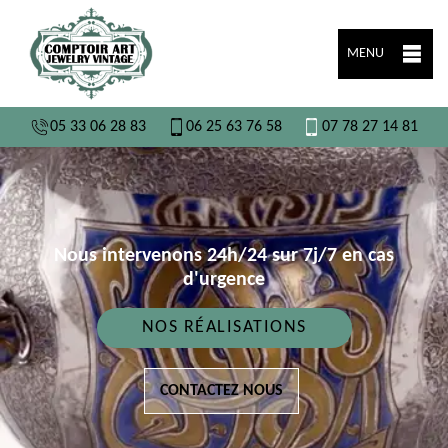
MENU
05 33 06 28 83
06 25 63 76 58
07 78 27 14 81
Nous intervenons 24h/24 sur 7j/7 en cas
d'urgence
NOS RÉALISATIONS
CONTACTEZ NOUS