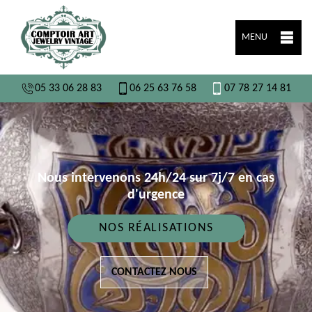
MENU
05 33 06 28 83
06 25 63 76 58
07 78 27 14 81
Nous intervenons 24h/24 sur 7j/7 en cas
d'urgence
NOS RÉALISATIONS
CONTACTEZ NOUS