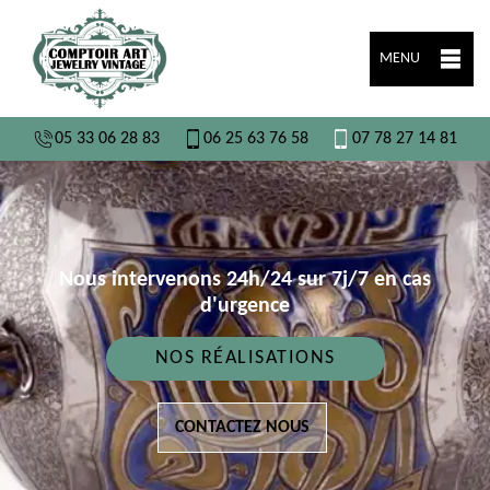
MENU
05 33 06 28 83
06 25 63 76 58
07 78 27 14 81
Nous intervenons 24h/24 sur 7j/7 en cas
d'urgence
NOS RÉALISATIONS
CONTACTEZ NOUS