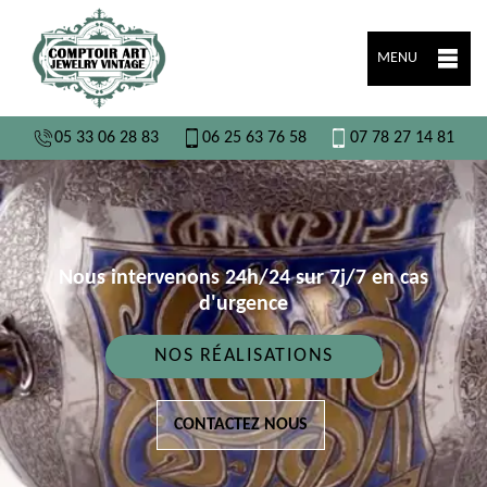
MENU
05 33 06 28 83
06 25 63 76 58
07 78 27 14 81
Nous intervenons 24h/24 sur 7j/7 en cas
d'urgence
NOS RÉALISATIONS
CONTACTEZ NOUS