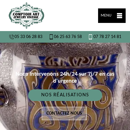
MENU
05 33 06 28 83
06 25 63 76 58
07 78 27 14 81
Nous intervenons 24h/24 sur 7j/7 en cas
d'urgence
NOS RÉALISATIONS
CONTACTEZ NOUS