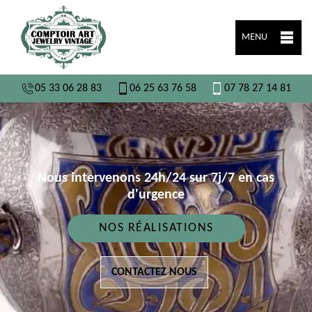
MENU
05 33 06 28 83
06 25 63 76 58
07 78 27 14 81
Nous intervenons 24h/24 sur 7j/7 en cas
d'urgence
NOS RÉALISATIONS
CONTACTEZ NOUS