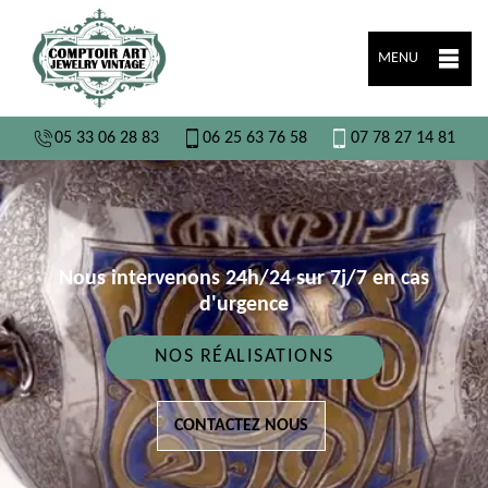
MENU
05 33 06 28 83
06 25 63 76 58
07 78 27 14 81
Nous intervenons 24h/24 sur 7j/7 en cas
d'urgence
NOS RÉALISATIONS
CONTACTEZ NOUS