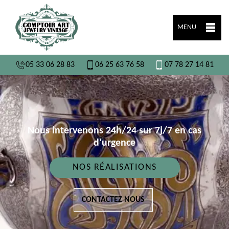
MENU
05 33 06 28 83
06 25 63 76 58
07 78 27 14 81
Nous intervenons 24h/24 sur 7j/7 en cas
d'urgence
NOS RÉALISATIONS
CONTACTEZ NOUS