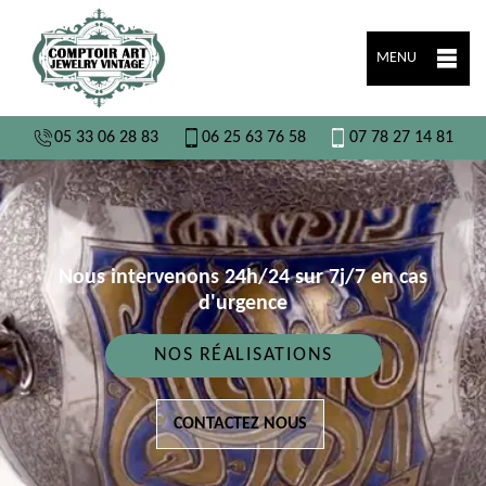
MENU
05 33 06 28 83
06 25 63 76 58
07 78 27 14 81
Nous intervenons 24h/24 sur 7j/7 en cas
d'urgence
NOS RÉALISATIONS
CONTACTEZ NOUS