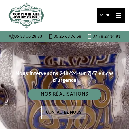
MENU
05 33 06 28 83
06 25 63 76 58
07 78 27 14 81
Nous intervenons 24h/24 sur 7j/7 en cas
d'urgence
NOS RÉALISATIONS
CONTACTEZ NOUS