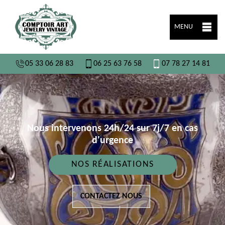
MENU
05 33 06 28 83
06 25 63 76 58
07 78 27 14 81
Nous intervenons 24h/24 sur 7j/7 en cas
d'urgence
NOS RÉALISATIONS
CONTACTEZ NOUS