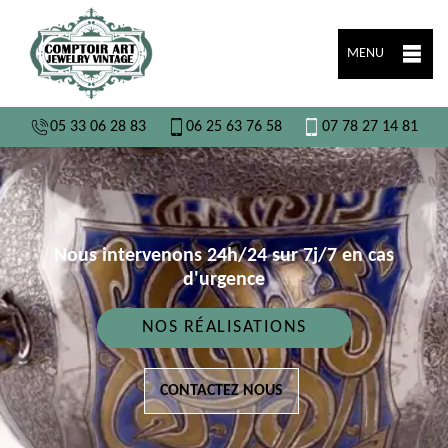
MENU
05 33 06 28 83
06 25 63 76 58
07 78 27 14 81
Nous intervenons 24h/24 sur 7j/7 en cas
d'urgence
NOS RÉALISATIONS
CONTACTEZ NOUS