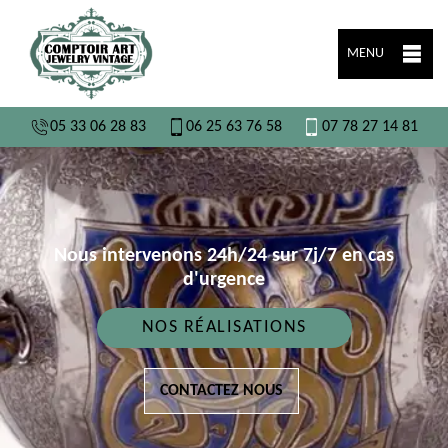
MENU
05 33 06 28 83
06 25 63 76 58
07 78 27 14 81
Nous intervenons 24h/24 sur 7j/7 en cas
d'urgence
NOS RÉALISATIONS
CONTACTEZ NOUS