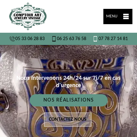
MENU
05 33 06 28 83
06 25 63 76 58
07 78 27 14 81
Nous intervenons 24h/24 sur 7j/7 en cas
d'urgence
NOS RÉALISATIONS
CONTACTEZ NOUS