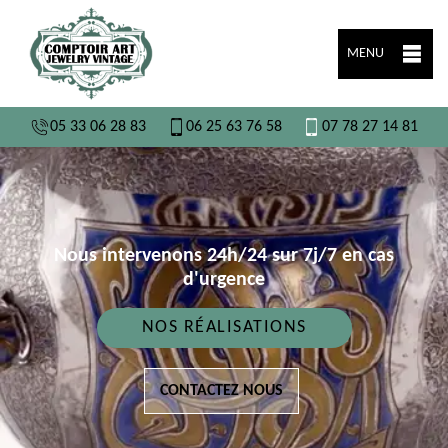
MENU
05 33 06 28 83
06 25 63 76 58
07 78 27 14 81
Nous intervenons 24h/24 sur 7j/7 en cas
d'urgence
NOS RÉALISATIONS
CONTACTEZ NOUS