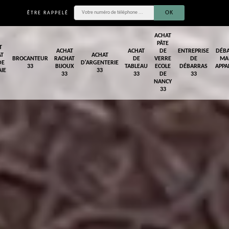
ÊTRE RAPPELÉ
ACHAT
PÂTE
T
ACHAT
ACHAT
DE
ENTREPRISE
DÉB
AT
ACHAT
BROCANTEUR
RACHAT
DE
VERRE
DE
MA
DE
D'ARGENTERIE
33
BIJOUX
TABLEAU
ECOLE
DÉBARRAS
APPA
IE
33
33
33
DE
33
NANCY
33