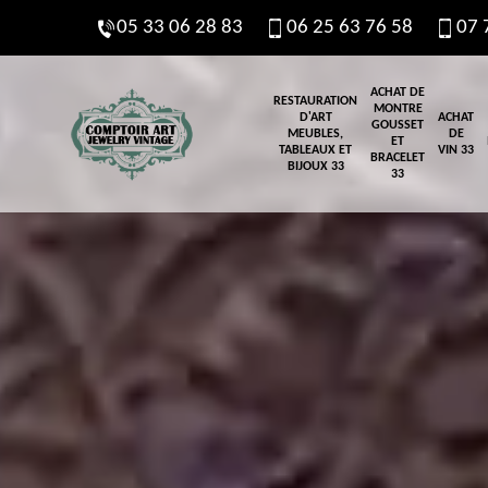
05 33 06 28 83
06 25 63 76 58
07 
ACHAT DE
RESTAURATION
MONTRE
D'ART
ACHAT
GOUSSET
MEUBLES,
DE
ET
TABLEAUX ET
VIN 33
BRACELET
BIJOUX 33
33