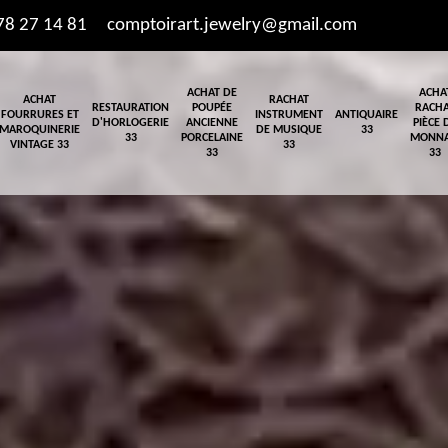
78 27 14 81
comptoirart.jewelry@gmail.com
ACHAT DE
ACHA
ACHAT
RACHAT
RESTAURATION
POUPÉE
RACH
FOURRURES ET
INSTRUMENT
ANTIQUAIRE
D'HORLOGERIE
ANCIENNE
PIÈCE 
MAROQUINERIE
DE MUSIQUE
33
33
PORCELAINE
MONNA
VINTAGE 33
33
33
33