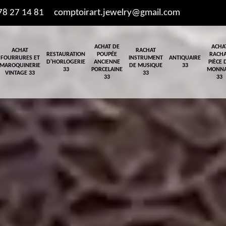
78 27 14 81
comptoirart.jewelry@gmail.com
ACHAT DE
ACHA
ACHAT
RACHAT
RESTAURATION
POUPÉE
RACH
FOURRURES ET
INSTRUMENT
ANTIQUAIRE
D'HORLOGERIE
ANCIENNE
PIÈCE 
MAROQUINERIE
DE MUSIQUE
33
33
PORCELAINE
MONNA
VINTAGE 33
33
33
33