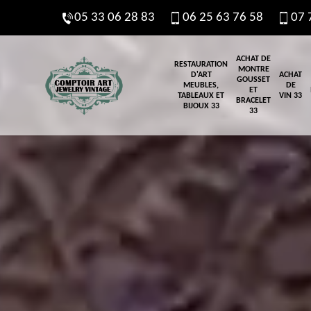
05 33 06 28 83
06 25 63 76 58
07 
ACHAT DE
RESTAURATION
MONTRE
D'ART
ACHAT
GOUSSET
MEUBLES,
DE
ET
TABLEAUX ET
VIN 33
BRACELET
BIJOUX 33
33