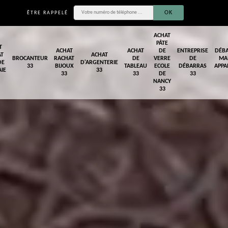
ÊTRE RAPPELÉ
ACHAT
PÂTE
T
ACHAT
ACHAT
DE
ENTREPRISE
DÉB
AT
ACHAT
BROCANTEUR
RACHAT
DE
VERRE
DE
MA
DE
D'ARGENTERIE
33
BIJOUX
TABLEAU
ECOLE
DÉBARRAS
APPA
IE
33
33
33
DE
33
NANCY
33