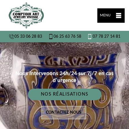
MENU
05 33 06 28 83
06 25 63 76 58
07 78 27 14 81
Nous intervenons 24h/24 sur 7j/7 en cas
d'urgence
NOS RÉALISATIONS
CONTACTEZ NOUS