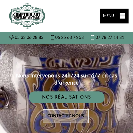
MENU
05 33 06 28 83
06 25 63 76 58
07 78 27 14 81
Nous intervenons 24h/24 sur 7j/7 en cas
d'urgence
NOS RÉALISATIONS
CONTACTEZ NOUS