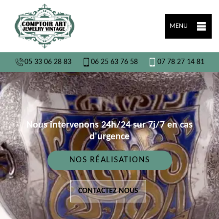
MENU
05 33 06 28 83
06 25 63 76 58
07 78 27 14 81
Nous intervenons 24h/24 sur 7j/7 en cas
d'urgence
NOS RÉALISATIONS
CONTACTEZ NOUS