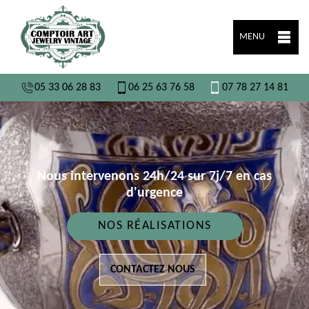
MENU
05 33 06 28 83
06 25 63 76 58
07 78 27 14 81
Nous intervenons 24h/24 sur 7j/7 en cas
d'urgence
NOS RÉALISATIONS
CONTACTEZ NOUS