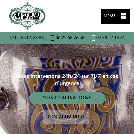
MENU
05 33 06 28 83
06 25 63 76 58
07 78 27 14 81
Nous intervenons 24h/24 sur 7j/7 en cas
d'urgence
NOS RÉALISATIONS
CONTACTEZ NOUS