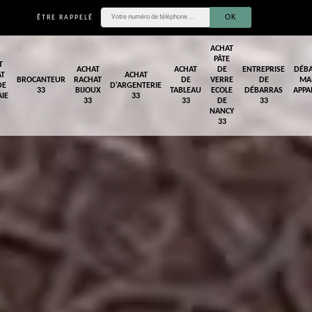
ÊTRE RAPPELÉ
ACHAT
PÂTE
T
ACHAT
ACHAT
DE
ENTREPRISE
DÉB
AT
ACHAT
BROCANTEUR
RACHAT
DE
VERRE
DE
MA
DE
D'ARGENTERIE
33
BIJOUX
TABLEAU
ECOLE
DÉBARRAS
APPA
IE
33
33
33
DE
33
NANCY
33