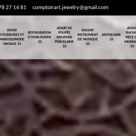
78 27 14 81
comptoirart.jewelry@gmail.com
ACHAT DE
ACHA
ACHAT
RACHAT
RESTAURATION
POUPÉE
RACH
FOURRURES ET
INSTRUMENT
ANTIQUAIRE
D'HORLOGERIE
ANCIENNE
PIÈCE 
MAROQUINERIE
DE MUSIQUE
33
33
PORCELAINE
MONNA
VINTAGE 33
33
33
33