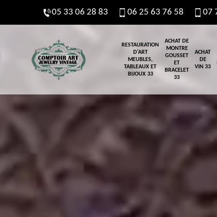
05 33 06 28 83
06 25 63 76 58
07 
ACHAT DE
RESTAURATION
MONTRE
D'ART
ACHAT
GOUSSET
MEUBLES,
DE
ET
TABLEAUX ET
VIN 33
BRACELET
BIJOUX 33
33