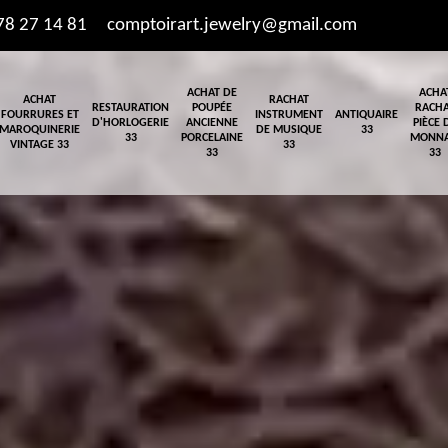
78 27 14 81
comptoirart.jewelry@gmail.com
ACHAT DE
ACHA
ACHAT
RACHAT
RESTAURATION
POUPÉE
RACH
FOURRURES ET
INSTRUMENT
ANTIQUAIRE
D'HORLOGERIE
ANCIENNE
PIÈCE 
MAROQUINERIE
DE MUSIQUE
33
33
PORCELAINE
MONNA
VINTAGE 33
33
33
33