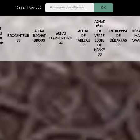
ÊTRE RAPPELÉ
ACHAT
PÂTE
T
ACHAT
ACHAT
DE
ENTREPRISE
DÉB
AT
ACHAT
BROCANTEUR
RACHAT
DE
VERRE
DE
MA
DE
D'ARGENTERIE
33
BIJOUX
TABLEAU
ECOLE
DÉBARRAS
APPA
IE
33
33
33
DE
33
NANCY
33