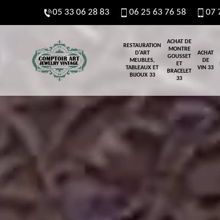
05 33 06 28 83
06 25 63 76 58
07 
ACHAT DE
RESTAURATION
MONTRE
D'ART
ACHAT
GOUSSET
MEUBLES,
DE
ET
TABLEAUX ET
VIN 33
BRACELET
BIJOUX 33
33