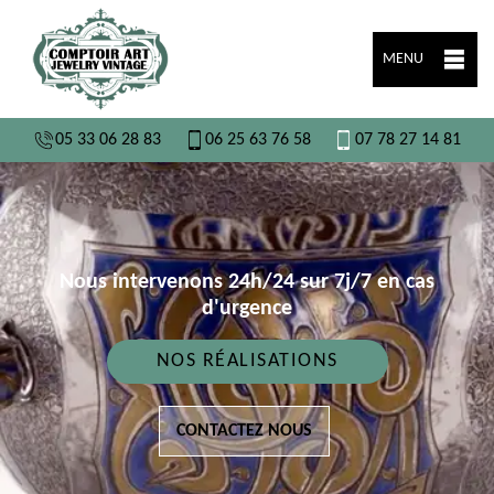
MENU
05 33 06 28 83
06 25 63 76 58
07 78 27 14 81
Nous intervenons 24h/24 sur 7j/7 en cas
d'urgence
NOS RÉALISATIONS
CONTACTEZ NOUS