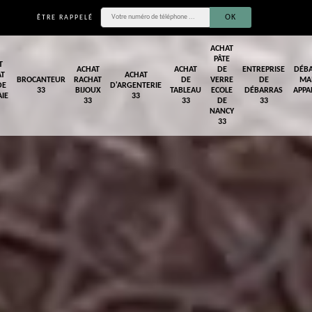
ÊTRE RAPPELÉ
ACHAT
PÂTE
T
ACHAT
ACHAT
DE
ENTREPRISE
DÉB
AT
ACHAT
BROCANTEUR
RACHAT
DE
VERRE
DE
MA
DE
D'ARGENTERIE
33
BIJOUX
TABLEAU
ECOLE
DÉBARRAS
APPA
IE
33
33
33
DE
33
NANCY
33