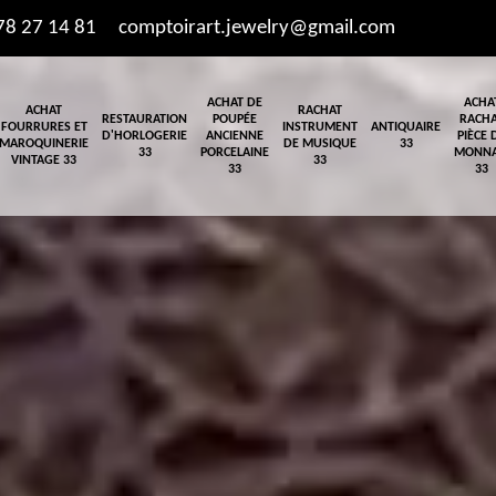
78 27 14 81
comptoirart.jewelry@gmail.com
ACHAT DE
ACHA
ACHAT
RACHAT
RESTAURATION
POUPÉE
RACH
FOURRURES ET
INSTRUMENT
ANTIQUAIRE
D'HORLOGERIE
ANCIENNE
PIÈCE 
MAROQUINERIE
DE MUSIQUE
33
33
PORCELAINE
MONNA
VINTAGE 33
33
33
33