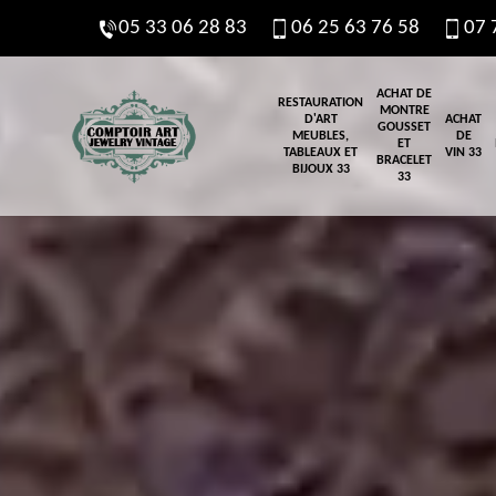
05 33 06 28 83
06 25 63 76 58
07 
ACHAT DE
RESTAURATION
MONTRE
D'ART
ACHAT
GOUSSET
MEUBLES,
DE
ET
TABLEAUX ET
VIN 33
BRACELET
BIJOUX 33
33