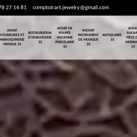
78 27 14 81
comptoirart.jewelry@gmail.com
ACHAT DE
ACHA
ACHAT
RACHAT
RESTAURATION
POUPÉE
RACH
FOURRURES ET
INSTRUMENT
ANTIQUAIRE
D'HORLOGERIE
ANCIENNE
PIÈCE 
MAROQUINERIE
DE MUSIQUE
33
33
PORCELAINE
MONNA
VINTAGE 33
33
33
33