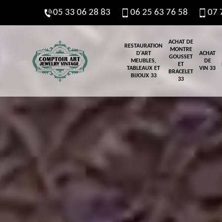
05 33 06 28 83
06 25 63 76 58
07 
ACHAT DE
RESTAURATION
MONTRE
D'ART
ACHAT
GOUSSET
MEUBLES,
DE
ET
TABLEAUX ET
VIN 33
BRACELET
BIJOUX 33
33