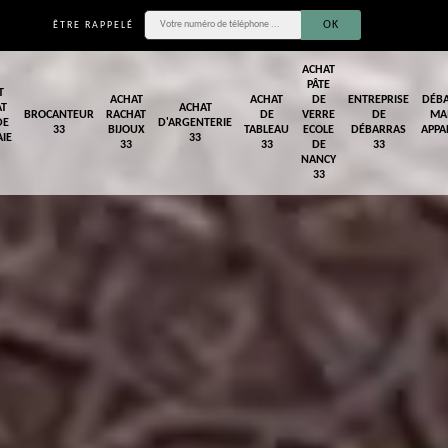
ÊTRE RAPPELÉ
ACHAT
PÂTE
T
ACHAT
ACHAT
DE
ENTREPRISE
DÉB
AT
ACHAT
BROCANTEUR
RACHAT
DE
VERRE
DE
MA
DE
D'ARGENTERIE
33
BIJOUX
TABLEAU
ECOLE
DÉBARRAS
APPA
IE
33
33
33
DE
33
NANCY
33