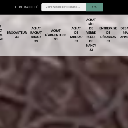
ÊTRE RAPPELÉ
ACHAT
PÂTE
T
ACHAT
ACHAT
DE
ENTREPRISE
DÉB
AT
ACHAT
BROCANTEUR
RACHAT
DE
VERRE
DE
MA
DE
D'ARGENTERIE
33
BIJOUX
TABLEAU
ECOLE
DÉBARRAS
APPA
IE
33
33
33
DE
33
NANCY
33