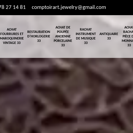
78 27 14 81
comptoirart.jewelry@gmail.com
ACHAT DE
ACHA
ACHAT
RACHAT
RESTAURATION
POUPÉE
RACH
FOURRURES ET
INSTRUMENT
ANTIQUAIRE
D'HORLOGERIE
ANCIENNE
PIÈCE 
MAROQUINERIE
DE MUSIQUE
33
33
PORCELAINE
MONNA
VINTAGE 33
33
33
33