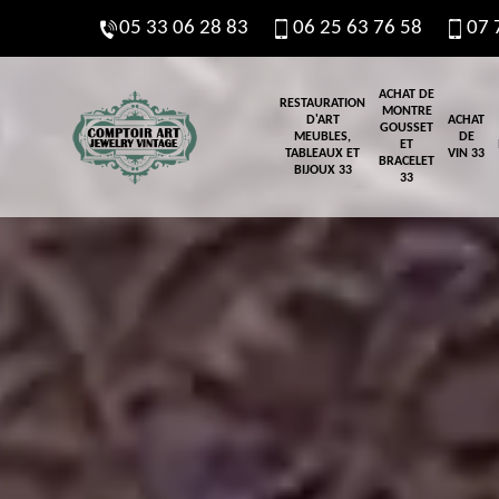
05 33 06 28 83
06 25 63 76 58
07 
ACHAT DE
RESTAURATION
MONTRE
D'ART
ACHAT
GOUSSET
MEUBLES,
DE
ET
TABLEAUX ET
VIN 33
BRACELET
BIJOUX 33
33