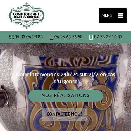
MENU
05 33 06 28 83
06 25 63 76 58
07 78 27 14 81
Nous intervenons 24h/24 sur 7j/7 en cas
d'urgence
NOS RÉALISATIONS
CONTACTEZ NOUS