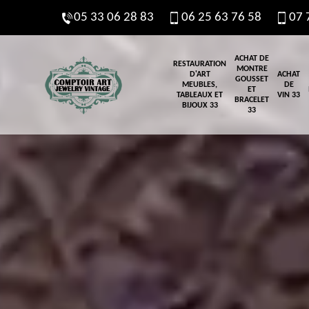
05 33 06 28 83
06 25 63 76 58
07 
ACHAT DE
RESTAURATION
MONTRE
D'ART
ACHAT
GOUSSET
MEUBLES,
DE
ET
TABLEAUX ET
VIN 33
BRACELET
BIJOUX 33
33