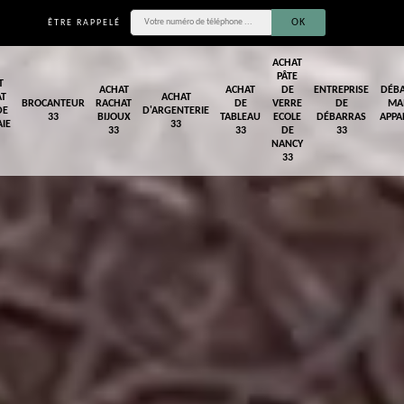
ÊTRE RAPPELÉ
ACHAT
PÂTE
T
ACHAT
ACHAT
DE
ENTREPRISE
DÉB
AT
ACHAT
BROCANTEUR
RACHAT
DE
VERRE
DE
MA
DE
D'ARGENTERIE
33
BIJOUX
TABLEAU
ECOLE
DÉBARRAS
APPA
IE
33
33
33
DE
33
NANCY
33