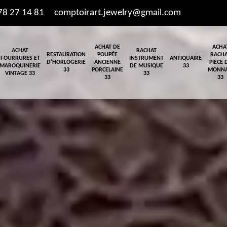
78 27 14 81
comptoirart.jewelry@gmail.com
ACHAT DE
ACHA
ACHAT
RACHAT
RESTAURATION
POUPÉE
RACH
FOURRURES ET
INSTRUMENT
ANTIQUAIRE
D'HORLOGERIE
ANCIENNE
PIÈCE 
MAROQUINERIE
DE MUSIQUE
33
33
PORCELAINE
MONNA
VINTAGE 33
33
33
33