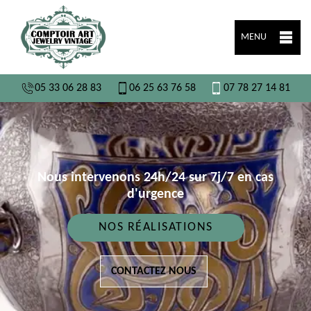
MENU
05 33 06 28 83
06 25 63 76 58
07 78 27 14 81
Nous intervenons 24h/24 sur 7j/7 en cas
d'urgence
NOS RÉALISATIONS
CONTACTEZ NOUS