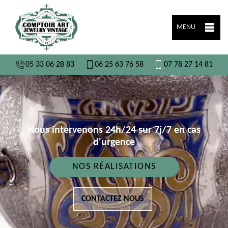
MENU
05 33 06 28 83
06 25 63 76 58
07 78 27 14 81
Nous intervenons 24h/24 sur 7j/7 en cas
d'urgence
NOS RÉALISATIONS
CONTACTEZ NOUS